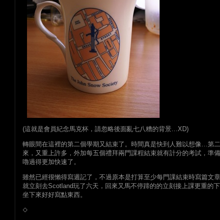
(這就是會員紀念馬克杯，請忽略後面亂七八糟的背景…XD)
轉眼間在這裡的第二個學期又結束了。時間真是快到人難以想像…第
來，又重上許多，外加每五個禮拜兩門課程結束就有計分的考試，準
嚕過得更加快速了。
雖然已經很懶得寫週記了，不過原本是打算至少每門課結束時寫篇文
就立刻去Scotland玩了六天，回來又馬不停蹄的的立刻接上課更重的
坐下來好好寫點東西。
◇