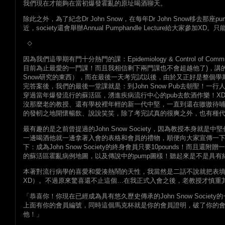
我們現在才能夠在當初爆發霍亂的原址喝酒聊天。
除此之外，為了紀念Dr John Snow，在每年Dr John Snow移去
近，society還會舉辦Annual Pumphandle Lecture給大家參
◇
因為我們這學期有門十分熱門的課：Epidemiology & Control of Comm
目前為止最愛的一門課！而且我相信剩下兩門課也不會超越他了)，講的就
Snow研究的東西），而在最後一天考完試以後，由於又正好是整個
完答案後，我們的最後一堂課就是：到John Snow Pub去朝聖！一
穿過當年爆發流行的蘇活區，湧進疾病流行中心的pub去飲酒作樂！XD，
沒那麼老的教授、還有學校裡年輕的新一代中堅，一直到還在嗷嗷待哺
的發軔之地開懷暢飲、說說笑笑，除了考完試真的很爽之外，也有種
最有趣的是之前曾提過的John Snow Society，因為教授本身就是
一邊喝酒他就一邊拿著入會的表格和會員的禮物，順便向大家宣傳一下
下：成為John Snow Society的終身會員只要10pounds！而
的蘇活區霍亂病例地圖，以及傳說中的pump圖樣！聽起來是不是具有
本著對流行病學的喜愛和愛湊熱鬧的天性，我當然是二話不說就把表
XD）。不過原來驚喜還不止這個…在我正式入會之後，老教授才慎重
「恭喜你！你現在已經成為具有悠久歷史傳承的John Snow Socie
上面有你的會員編號，同時這個馬克杯就是你的會員證明，破了你的
他！」