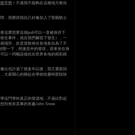
秘密手勢
！不過我不能夠在這種地方教你
瞬間，我覺得我自己好像加入了聖殿騎士
…
會這麼想要這個pub可以一直被保存下
共衛生事件，就在我們腳底下發生），一
一個場所，於是當散佈在各地各自為了不
b朝聖一下，然後意外的發現，原來坐在身
更可以一同暢談彼此在世界各地的精彩經
想像出也許過了很多年以後，我又重新回
長，大家開心的聊起在學校唸書時那段快
醫學這門學科真正的發源地…不過比對起
煞有其事的有趣John Snow