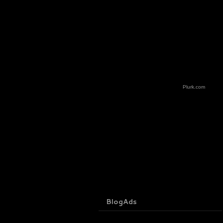
Plurk.com
BlogAds