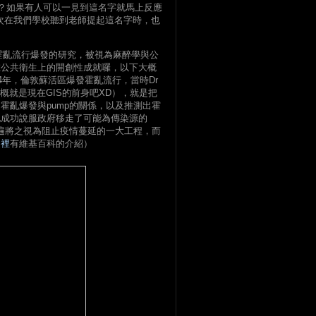
人物也？如果有人可以一見到這名字就馬上反應
次在我們學校聽到老師提起這名字時，也
倫敦霍亂流行爆發的研究，被視為麻醉學與公
在公共衛生上的開創性成就囉，以下大概
4年，倫敦蘇活區爆發霍亂流行，當時Dr
大概就是現在GIS的前身吧XD），就是把
霍亂爆發與pump的關係，以及推測出霍
他成功說服政府移走了可能為傳染源的
普遍將之視為阻止疫情蔓延的一大工程，而
這裡
有維基百科的介紹）