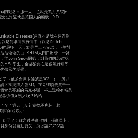
那座pump的紀念日那一天，也就是九月八號附
加XD。只能說也許這就是英國人的幽默…XD
unicable Diseases(這真的是我在這裡到
是傳染病流行病學（就是Dr John
學期的最後一天，於是早上考完試，下午對
行人浩浩蕩蕩的由LSHTM大門口出發，一路
從John Snow開始，到我們的老教授、
的MSc學生，全都聚集在這個流行病學
代代傳承的感覺。
中堅份子（他的會員卡編號是003…），所以
請大家踴躍入會XD。在這裡順便廣告一
且還附贈一個會員專屬的馬克杯喔！杯上還繪有精美
紀念價值又誘人呢？哈哈。
填了交了過去（立刻獲得馬克杯一枚
其事的跟我說：
ty的一份子了！你之後將會收到一張會員卡，
會員身份就自動喪失，所以請好好保護