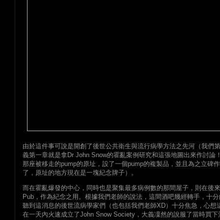
由於這件事可說是開創了後世公共衛生與流行病學方法之先河（我們第一學
義第一章就是拿Dr John Snow的霍亂案例研究和這張地圖出來作
那座被移走的pump的原址，設了一個pump的複製品，並且為之立
了，原址的地方現在是一塊紀念牌子）。
而在霍亂爆發的中心，同時也是聚集最多病例數的那間屋子，則在後來被人
Pub，作為紀念之用。根據我們老師的說法，這間酒吧幾經轉手，十
聽到這消息的後世流病學家們（也包括我們老師XD）十分焦急，心想
在一天內火速成立了John Snow Society，大義凜然的說服了當