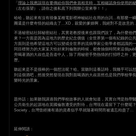
「
理論上我應該現在要傳給你我們會員相見時，互相確認身份使用的
（左右張望），請你之後私底下到我辦公室來學！！」
哈哈，聽起來有沒有很像某種電影裡神秘結社在用的台詞…有那麼一
團還是什麼奇怪的組織去了…XD，親愛的爹娘啊，我絕對不是故意的
不過秘密結社歸秘密結社，其實老教授後來也跟我們說了，為什麼他們
來？一方面是因為這地方的歷史紀念價值（全世界第一個有紀錄的公
方面則是他希望這地方可以變成全世界的流病學家公衛學者都認識的
同目標努力的大家某天恰好來到倫敦的時候，都會抽個時間來這個pu
旁喝著酒的大叔也是吾道中人，除了用秘密手勢熱情的打招呼之外，
歷。
聽起來是不是很棒的一個想法呢？哈。當聽到這番話時，我幾乎可以
到這個酒吧，然後突然發現在我對面喝酒的大叔居然也是我們學校學
樂時光的景象。
題外話：如果聽我講過我們學校故事的人就會知道，其實台灣是熱帶
公共衛生的起源地在英國倫敦遭受的對待，台灣現在還留下了什麼呢？想到
Society，台灣曾經擁有過的資產似乎早就隨著時間而被遺忘殆盡了…
延伸閱讀：