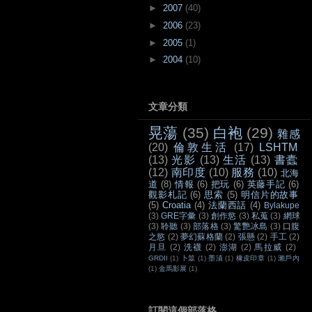
►
2007
(40)
►
2006
(23)
►
2005
(1)
►
2004
(10)
文章分類
晃蕩
(35)
白袍
(29)
雜感
(20)
倫敦生活
(17)
LSHTM
(13)
光影
(13)
生活
(13)
書蠹
(12)
南印度
(10)
服務
(10)
北海
道
(8)
情報
(6)
把玩
(6)
英藤手記
(6)
觀影札記
(6)
思索
(5)
明信片的故事
(5)
Croatia
(4)
法蘭西話
(4)
Bylakupe
(3)
GRE字彙
(3)
創作慾
(3)
私蒐
(3)
網球
(3)
聆聽
(3)
部落格
(3)
驚艷冰島
(3)
口腹
之慾
(2)
夢幻蘇格蘭
(2)
張懸
(2)
手工
(2)
月旦
(2)
洗襪
(2)
澎湖
(2)
馬拉威
(2)
GRDII
(1)
卜筮
(1)
墨漬
(1)
橡皮印章
(1)
瀨戶內
(1)
金馬影展
(1)
訂閱這個部落格