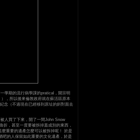
期的流行病學課的pratical，開宗明
討論！），所以後來倫敦政府就在蘇活區原本
碑作紀念（不過現在已經移到原址的斜對面去
買了下來，開了一間John Snow
分曲折，甚至一度要被拆掉蓋成別的東西，
這麼重要的遺產怎麼可以被拆掉呢！ 於是
時買下酒吧的人保留如此重要的文化遺產，於是