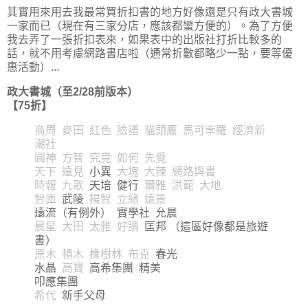
其實用來用去我最常買折扣書的地方好像還是只有政大書城
一家而已（現在有三家分店，應該都蠻方便的）。為了方便
我去弄了一張折扣表來，如果表中的出版社打折比較多的
話，就不用考慮網路書店啦（通常折數都略少一點，要等優
惠活動）...
政大書城（至2/28前版本）
【75折】
商周 麥田 紅色 臉譜 貓頭鷹 馬可孛羅 經濟新
潮社
圓神 方智 究竟 如何 先覺
天下 遠見
小異
大塊 大辣 網路與書
時報 九歌
天培 健行
爾雅 洪範 大地
智庫
武陵
揚智 立緒 遠景
遠流（有例外） 實學社 允晨
晨星 大田 太雅 好讀
匡邦 （這區好像都是旅遊
書）
原木 積木 橡樹林 布克
春光
水晶
高寶
高希集團 精美
叩應集團
希代
新手父母