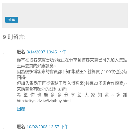
分享
9 則留言:
匿名
3/14/2007 10:45 下午
你有在博客來買書嗎?我正在分享到博客來買書可先加入集點
王再去買的好康訊息~
因為很多博客來的會員都不知"集點王"~就算買了100次也沒有
回饋~
但加入集點王再從集點王登入博客來(共有20多家合作廠商)~
來購買會有額外的紅利回饋!
希望你也能多多分享給大家知道~謝謝
http://citys.idv.tw/ivip/buy.html
回覆
匿名
10/02/2008 12:57 下午