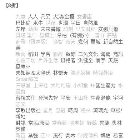
【8折】
九章
人人 凡異 大鴻/金楓
女書店
巴比倫 水牛
世茂
世潮 宇田 自然風
左岸
幼獅
未來書城
印刻 早安財經
安娜貝爾
貝塔 里仁 易博士
韋柏（有例外）
唐山 高點
商務（限本版） 商智 寂天
幾何 華城 新自然主
義
新雨
稻田 學習
聯經
藍鯨 二魚文化 海鴿 商訊
心靈工坊 戶外生活
風格者 洪健全 寰宇 天鏡
風車※
未知館＆太陽氏 林鬱★
漂亮家居 時報外版
Smart致富
三思堂 上澤社 大地地理 小知堂
中國生產力
水
雲齋
台視文化 台灣先智 平安
玉山社
生命潛能 宇河
志文
李敖出版社
星月 皇冠
時周
格林
琉璃光 草根/
新地
財訊 常民/原民
常春藤 張老師 野鵝
雲龍 奧林
奧修
新苗
業強
正中
風行 喬木
財經傳訊
凱信 易富