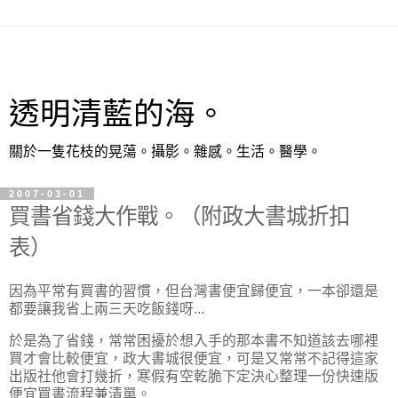
透明清藍的海。
關於一隻花枝的晃蕩。攝影。雜感。生活。醫學。
2007-03-01
買書省錢大作戰。（附政大書城折扣
表）
因為平常有買書的習慣，但台灣書便宜歸便宜，一本卻還是
都要讓我省上兩三天吃飯錢呀...
於是為了省錢，常常困擾於想入手的那本書不知道該去哪裡
買才會比較便宜，政大書城很便宜，可是又常常不記得這家
出版社他會打幾折，寒假有空乾脆下定決心整理一份快速版
便宜買書流程兼清單。