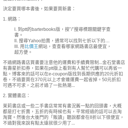
決定要買哪本書後，如果要買新書：
1. 網路：
I. 到ptt的barterbooks版，按"/"搜尋標題關鍵字查
書。
II. 搜尋Yahoo拍賣，通常可以找到七折以下的…
III. 用
比價王
網站，查查看哪家網路書店最便宜，
超方便。
不過網路書店買書要注意他的運費和手續費限制...金石堂書店
有壽星折扣券，如果在ptt版上看到有人幫忙代購可以再省一
點。博客來的話可以在e-coupon版找到長期供應的20元折扣
卷，不過要買在370元以上才會連運費一起省掉。50元折扣
可遇不可求，之前才過了一批熱潮...
2. 實體書店：
茉莉書店或一些二手書店常常有書況舊一點的回頭書，大概
都是打七折賣，五折的有時候也有，平常經過的話可以去淘
淘寶。然後台大後門的「販讀」聽說都會在8折以下很便宜，
不過對我來說有點太遠就很少用了...