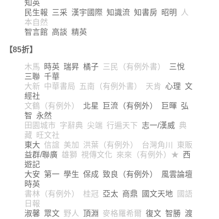
知英
民生報 三采 漢宇國際 知識流 知書房 昭明
人
本自然
智言館 高談 精英
【85折】
木馬
時英 瑞昇 橘子
三民（有例外書）
三悅
三聯 千華
大新 中華書局 五南（有例外書） 天肯
心理 文
經社
文鶴（有例外）
北星 巨流（有例外） 巨暉 弘
智 永然
田園城市 字辭典 尖端 行遍天下
志一/漢威
典
藏 旺文社
東大
信誼 美加 洪葉（有例外） 台灣角川 東販
益群/聯廣
雄獅 視傳文化 來來（有例外）★
西
遊記
大安 第一 學生 保成 致良（有例外） 風雲論壇
時英
書林（有例外） 桂冠
亞太 商鼎 國文天地
國語
日報
淑馨 眾文
野人
頂淵
麥格羅希爾
復文 智勝 渡