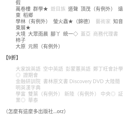
假
萬卷樓 群學★
遊目族
道聲 頂茂（有例外） 遠
東 稻鄉
學林（有例外） 螢火蟲★（錦德）
藝術家
知音
東展★
大境 大眾雨晨 腳丫 統一◇
蓋亞 商務代理書
柿子
大原 元照（有例外）
【9折】
大家說英語 空中英語 彭蒙蕙英語 鄭丁旺會計學
◎ 證期會
金融研訓院 書林原文書 Discovery DVD 大陸簡
明英漢字典
學富 雙葉（有例外） 新陸（有例外） 中央◎ 証
業◎ 華泰
（怎麼有這麼多出版社...orz）