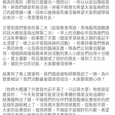
極為珍貴的（那怕只是靈光一現而以），所以以前出隊結束
時，幹部們總是死拖活拖，拼著不睡覺也希望大家能夠把自
己的感想講一講，回來以後總是死催活催希望大家把感想寫
出來交一交，用意便是在此。
又譬如我們營會的第二天（這是教會用語，用漁服用語翻譯
的話大概就是指出隊第二天），早上的活動似乎因為我們自
己沒有準備好，結果開了天窗（還是草草結束之類的我記不
太清楚了，總之似乎是個鳥掉的活動），但秉持著我們隊員
一貫的熱情，以及極佳的臨場反應，隊員們立刻拿出壓箱
保，唱唱跳跳還是跟來參加活動的黑人小朋友們玩得十分開
心，賓主盡歡，而且還變成了很好的朋友，達到了文化交
流、國民外交的功能，大家都覺得很棒。
結果到了晚上開會時，我們還是被牧師狠狠訓了一頓。為什
麼要被訓？我們活動最後還是很成功，大家都很開心呀？
（牧師大概講了什麼我也記不清了，只記得大意）牧師是這
麼說的：「今天有堂課可能是沒有準備好還是沒有協調好，
結果臨時出了錯。不過我們的伙伴們還是臨場反應很好的把
這個失誤給補上了，沒有開天窗弄得很尷尬，這點很不錯，
大家的反應很好，值得誇獎。不過這不是個好的示範，希望