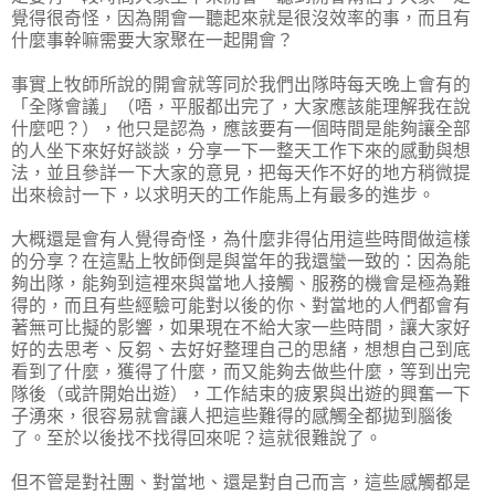
覺得很奇怪，因為開會一聽起來就是很沒效率的事，而且有
什麼事幹嘛需要大家聚在一起開會？
事實上牧師所說的開會就等同於我們出隊時每天晚上會有的
「全隊會議」（唔，平服都出完了，大家應該能理解我在說
什麼吧？），他只是認為，應該要有一個時間是能夠讓全部
的人坐下來好好談談，分享一下一整天工作下來的感動與想
法，並且參詳一下大家的意見，把每天作不好的地方稍微提
出來檢討一下，以求明天的工作能馬上有最多的進步。
大概還是會有人覺得奇怪，為什麼非得佔用這些時間做這樣
的分享？在這點上牧師倒是與當年的我還蠻一致的：因為能
夠出隊，能夠到這裡來與當地人接觸、服務的機會是極為難
得的，而且有些經驗可能對以後的你、對當地的人們都會有
著無可比擬的影響，如果現在不給大家一些時間，讓大家好
好的去思考、反芻、去好好整理自己的思緒，想想自己到底
看到了什麼，獲得了什麼，而又能夠去做些什麼，等到出完
隊後（或許開始出遊），工作結束的疲累與出遊的興奮一下
子湧來，很容易就會讓人把這些難得的感觸全都拋到腦後
了。至於以後找不找得回來呢？這就很難說了。
但不管是對社團、對當地、還是對自己而言，這些感觸都是