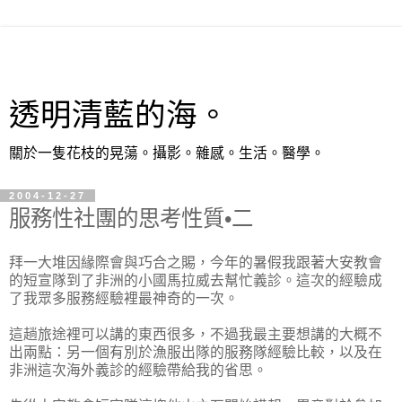
透明清藍的海。
關於一隻花枝的晃蕩。攝影。雜感。生活。醫學。
2004-12-27
服務性社團的思考性質•二
拜一大堆因緣際會與巧合之賜，今年的暑假我跟著大安教會
的短宣隊到了非洲的小國馬拉威去幫忙義診。這次的經驗成
了我眾多服務經驗裡最神奇的一次。
這趟旅途裡可以講的東西很多，不過我最主要想講的大概不
出兩點：另一個有別於漁服出隊的服務隊經驗比較，以及在
非洲這次海外義診的經驗帶給我的省思。