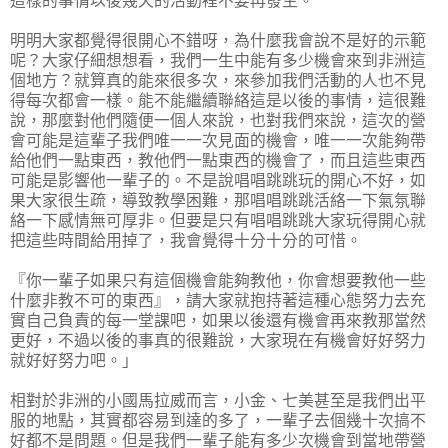
這樣的事情以後幾天的活動裡不要再發生。
明明大家都覺得很開心不錯呀，為什麼我會說不是好的示範
呢？大家仔細想想看，我們一生中能有多少機會來到非洲這
個地方？就算真的能來很多次，來參加我們活動的人也不見
得每次都會一樣。能不能繼續聯絡這是以後的事情，這很難
說，那麼對他們隨便一個人來說，也對我們來說，這次的營
會可能是這輩子我們唯一一次見面的機會，唯一一次能夠帶
給他們一點東西，教他們一點東西的機會了，而且這些東西
可能是影響他一輩子的。不是說唱唱跳跳玩的開心不好，如
果大家很生疏，導致教學困難，那唱唱跳跳活絡一下氣氛聯
絡一下感情無可厚非。但要是只有唱唱跳跳大家玩得開心就
把這些時間給用掉了，我會覺得十分十分的可惜。
『你一輩子如果只有這個機會能夠教他，你會想要教他一些
什麼非教不可的東西』，請大家就抱持著這種心態努力去充
實自己負責的每一堂課吧，如果以後還有機會再來教那當然
更好，不過以後的事真的很難說，大家現在有機會好好努力
就好好努力吧。」
相對於非洲的小國馬拉威而言，小金、七美甚至是我們出平
服的地點，其實都容易到達的多了，一輩子去個幾十次搞不
好都不是問題。但是我們一輩子能有多少次機會到當地帶營