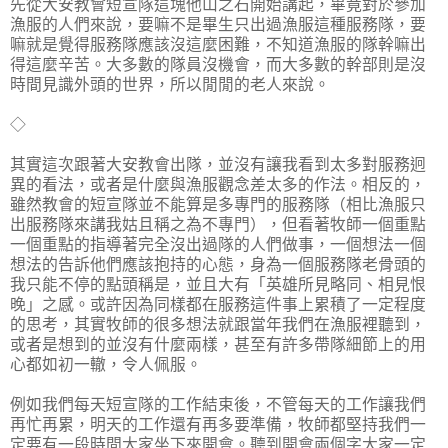
先從大安教會短宣隊這塊他山之石開始講起，畢竟對於參加
漁服的人們來說，要嘛不是畢生只出過漁服這種服務隊，要
嘛就是覺得服務隊應該沒這麼困難，不知道漁服的隊幹嘛出
得這麼辛苦。大多數的隊員沒機會，而大多數的幹部則是沒
時間見識外頭的世界，所以閒閒的老人來說。
◇
其實這次跟著大安教會出隊，並沒有讓我看到太多對服務迥
異的看法，或者是什麼與漁服觀念差太多的作法。相反的，
雖然教會的短宣隊並不能算是多專門的服務隊（相比漁服只
出服務隊來講我姑且稱之為不專門），但看著牧師一個重點
一個重點的指導著完全沒出過隊的人們做事，一個想法一個
想法的告訴他們應該抱持的心態，身為一個服務隊老骨頭的
我只能不停的點頭稱是，並且大有「英雄所見略同、相見恨
晚」之感。或許因為同樣都在服務這件事上累積了一定程度
的思考，其實牧師的很多想法就跟當年我們在漁服裡聽到，
或者是想到的並沒有什麼兩樣，甚至有許多帶隊細節上的用
心都如初一轍，令人佩服。
例如我們每天短宣隊的工作結束後，不管每天的工作讓我們
再忙再累，明天的工作還有再多要準備，牧師都堅持我們一
定要有一段時間大家坐下來開會。聽到開會兩個字大家一定