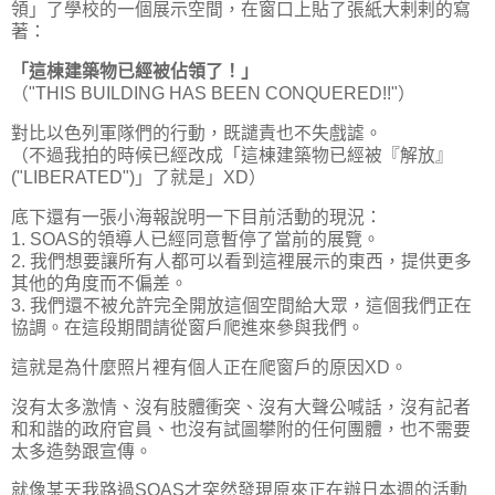
領」了學校的一個展示空間，在窗口上貼了張紙大剌剌的寫
著：
「這棟建築物已經被佔領了！」
（"THIS BUILDING HAS BEEN CONQUERED!!"）
對比以色列軍隊們的行動，既譴責也不失戲謔。
（不過我拍的時候已經改成「這棟建築物已經被『解放』
("LIBERATED")」了就是」XD）
底下還有一張小海報說明一下目前活動的現況：
1. SOAS的領導人已經同意暫停了當前的展覽。
2. 我們想要讓所有人都可以看到這裡展示的東西，提供更多
其他的角度而不偏差。
3. 我們還不被允許完全開放這個空間給大眾，這個我們正在
協調。在這段期間請從窗戶爬進來參與我們。
這就是為什麼照片裡有個人正在爬窗戶的原因XD。
沒有太多激情、沒有肢體衝突、沒有大聲公喊話，沒有記者
和和諧的政府官員、也沒有試圖攀附的任何團體，也不需要
太多造勢跟宣傳。
就像某天我路過SOAS才突然發現原來正在辦日本週的活動