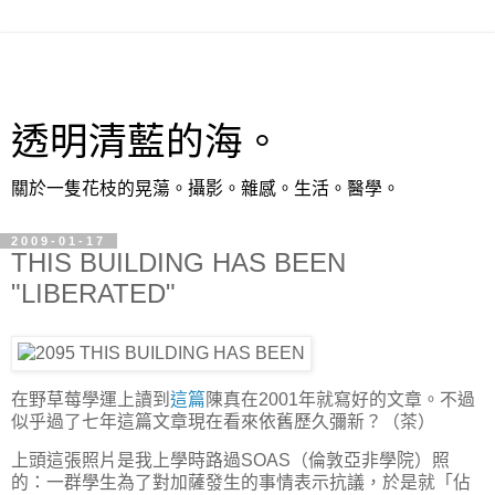
透明清藍的海。
關於一隻花枝的晃蕩。攝影。雜感。生活。醫學。
2009-01-17
THIS BUILDING HAS BEEN
"LIBERATED"
在野草莓學運上讀到
這篇
陳真在2001年就寫好的文章。不過
似乎過了七年這篇文章現在看來依舊歷久彌新？（茶）
上頭這張照片是我上學時路過SOAS（倫敦亞非學院）照
的：一群學生為了對加薩發生的事情表示抗議，於是就「佔