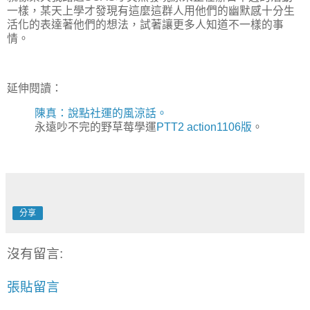
一樣，某天上學才發現有這麼這群人用他們的幽默感十分生
活化的表達著他們的想法，試著讓更多人知道不一樣的事
情。
延伸閱讀：
陳真：說點社運的風涼話。
永遠吵不完的野草莓學運
PTT2 action1106版
。
分享
沒有留言:
張貼留言