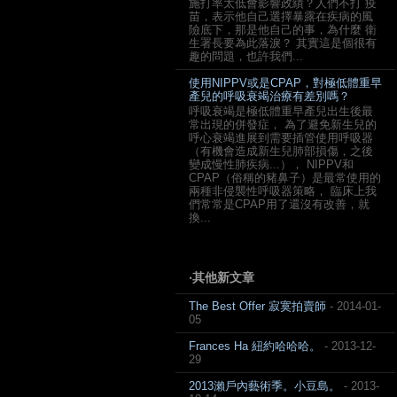
施打率太低會影響政績？人們不打 疫
苗，表示他自己選擇暴露在疾病的風
險底下，那是他自己的事，為什麼 衛
生署長要為此落淚？ 其實這是個很有
趣的問題，也許我們...
使用NIPPV或是CPAP，對極低體重早
產兒的呼吸衰竭治療有差別嗎？
呼吸衰竭是極低體重早產兒出生後最
常出現的併發症， 為了避免新生兒的
呼心衰竭進展到需要插管使用呼吸器
（有機會造成新生兒肺部損傷，之後
變成慢性肺疾病...）， NIPPV和
CPAP（俗稱的豬鼻子）是最常使用的
兩種非侵襲性呼吸器策略， 臨床上我
們常常是CPAP用了還沒有改善，就
換...
‧其他新文章
The Best Offer 寂寞拍賣師
- 2014-01-
05
Frances Ha 紐約哈哈哈。
- 2013-12-
29
2013瀨戶內藝術季。小豆島。
- 2013-