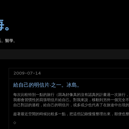
海。
活。醫學。
2009-07-14
給自己的明信片‧之一。冰島。
每次比較特別一點的旅行（因為好像真的沒有認真的計畫過一次旅行
我都會習慣性的寫張明信片給自己。對我來說，移動到另外一個完全
自己對話的過程，給自己的明信片，或多或少也代表了在旅途中出現
趁著最近空閒的時候比較多一點，把這些記錄慢慢整理出來，順便也
◇