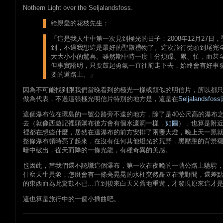
Nothern Light over the Seljalandsfoss.
給親愛的花枝先生：
「這是我人生中第一次見到極光的日子：2008年12月27日
到，不過我想這是最好的聖殿禮物了。這次旅行從頭到尾完
大大小小的驚喜。雖然期中時一度十分煩躁、累、忙，而甚至
但事實證明，只要鼓起勇氣一直往前走下去，始終會有好事
要的道路上。」
因為不可能找到跟我們當晚看到的極光一樣或類似的明信片，所以都
做為代表，不過這張極光明信片特別的地方是，這是在
Seljalandsfo
這個瀑布位在環島的一號公路旁不遠的地方，除了是40公尺高的瀑布
去（就像西遊記裡頭瀑布後方會有個水濂洞一樣，
如圖
），也算是附
裡都在想些什麼，居然在這瀑布的前方安排了兩盞大燈，晚上天一黑
整條瀑布頓時亮了起來，在沒有任何其他燈光的荒野，黑壓壓的背景
暗中破出，從天而降的一條光龍，有種奇異的美感。
也因此，當我們還不認識這個瀑布，第一次在夜晚的一號公路上馳騁
什麼天生異象，怎麼會有一條亮晃晃的水柱突然矗立在荒野間，還差
的東西而為此驚歎不已…直到後來白天又舊地重遊，才發現原來這才
這也算是旅行中的一個小插曲吧。