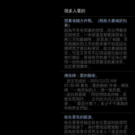
很多人看的
買書省錢大作戰。（附政大書城折扣
表）
因為平常有買書的習慣，但台灣書便
宜歸便宜，一本卻還是都要讓我省上
兩三天吃飯錢呀... 於是為了省錢，常
常困擾於想入手的那本書不知道該去
哪裡買才會比較便宜，政大書城很便
宜，可是又常常不記得這家出版社他
會打幾折，寒假有空乾脆下定決心整
理一份快速版便宜買書流程兼清單。
決定要買哪本...
佛洛姆：愛的藝術。
原文完成於：2001/11/22 AM
07:36:48 書名：愛的藝術 作者：佛洛
姆 「一無所知的人，便一無所愛。」
--派拉西索斯 「問世間情為何物，直
教生死相許。」古代的大詞人這麼問
著，「 愛是什麼？」多少千千萬萬的
年輕男女們如...
衛生署長的眼淚。
衛生署署長楊志良在立委談到疫苗問
題時落淚了，為什麼他這麼激動？ 是
因為疫苗實在害死太多人？還是疫苗