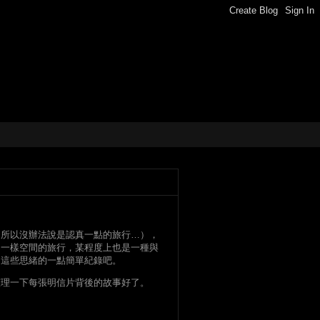
，所以沒辦法說是認真一點的旅行…），
不一樣空間的旅行，某程度上也是一種與
的這些思緒的一點簡單紀錄吧。
整理一下每張明信片背後的故事好了。