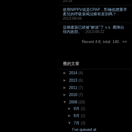
10-14
使用NIPPV或是CPAP，對極低體重早
產兒的呼吸衰竭治療有差別嗎？
-
2013-09-04
這棟建築已經被"解放"了 v.s. 農陣佔
領內政部。
- 2013-08-22
Recent 4-8, total: 140.
>>
舊的文章
►
2014
(4)
►
2013
(6)
►
2011
(7)
►
2010
(7)
▼
2009
(20)
►
9月
(2)
►
8月
(1)
▼
7月
(3)
I’ve queued at