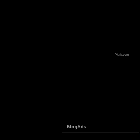
Plurk.com
BlogAds