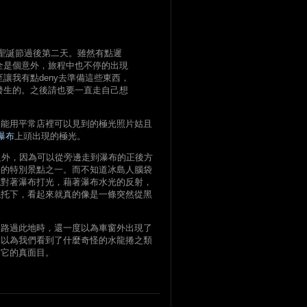
，聖誕節過後第二天。雖然有點遲
全是個意外，旅程中也不停的出現
讓我有點deny去準備這些東西，
發生的。之後請也要一直走自己想
只能用平常店裡可以見到的極光照片姑且
ss瀑布
上頭出現的極光。
之外，因為可以從旁邊走到瀑布的正後方
近的特別景點之一。而不知道冰島人腦袋
就對著瀑布打光，藉著瀑布水光的反射，
襯托下，看起來就真的像是一條突然從黑
，路過此地時，還一度以為車窗外出現了
點以為我們看到了什麼奇怪的水龍捲之類
是它的真面目。