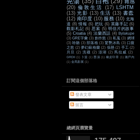
晃蕩
(35)
白袍
(29)
雜感
(20)
倫敦生活
(17)
LSHTM
(13)
光影
(13)
生活
(13)
書蠹
(12)
南印度
(10)
服務
(10)
北海
道
(8)
情報
(6)
把玩
(6)
英藤手記
(6)
觀影札記
(6)
思索
(5)
明信片的故事
(5)
Croatia
(4)
法蘭西話
(4)
Bylakupe
(3)
GRE字彙
(3)
創作慾
(3)
私蒐
(3)
網球
(3)
聆聽
(3)
部落格
(3)
驚艷冰島
(3)
口腹
之慾
(2)
夢幻蘇格蘭
(2)
張懸
(2)
手工
(2)
月旦
(2)
洗襪
(2)
澎湖
(2)
馬拉威
(2)
GRDII
(1)
卜筮
(1)
墨漬
(1)
橡皮印章
(1)
瀨戶內
(1)
金馬影展
(1)
訂閱這個部落格
發表文章
留言
總網頁瀏覽量