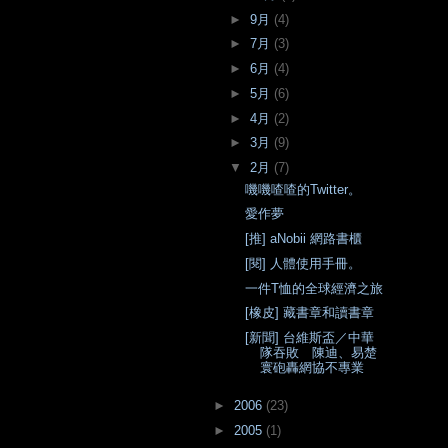
►
9月
(4)
►
7月
(3)
►
6月
(4)
►
5月
(6)
►
4月
(2)
►
3月
(9)
▼
2月
(7)
嘰嘰喳喳的Twitter。
愛作夢
[推] aNobii 網路書櫃
[閱] 人體使用手冊。
一件T恤的全球經濟之旅
[橡皮] 藏書章和讀書章
[新聞] 台維斯盃／中華
隊吞敗 陳迪、易楚
寰砲轟網協不專業
►
2006
(23)
►
2005
(1)