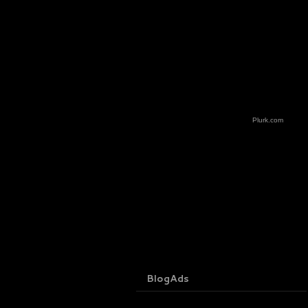
Plurk.com
BlogAds