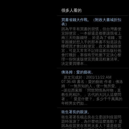
很多人看的
買書省錢大作戰。（附政大書城折扣
表）
因為平常有買書的習慣，但台灣書便
宜歸便宜，一本卻還是都要讓我省上
兩三天吃飯錢呀... 於是為了省錢，常
常困擾於想入手的那本書不知道該去
哪裡買才會比較便宜，政大書城很便
宜，可是又常常不記得這家出版社他
會打幾折，寒假有空乾脆下定決心整
理一份快速版便宜買書流程兼清單。
決定要買哪本...
佛洛姆：愛的藝術。
原文完成於：2001/11/22 AM
07:36:48 書名：愛的藝術 作者：佛洛
姆 「一無所知的人，便一無所愛。」
--派拉西索斯 「問世間情為何物，直
教生死相許。」古代的大詞人這麼問
著，「 愛是什麼？」多少千千萬萬的
年輕男女們如...
衛生署長的眼淚。
衛生署署長楊志良在立委談到疫苗問
題時落淚了，為什麼他這麼激動？ 是
因為疫苗實在害死太多人？還是疫苗