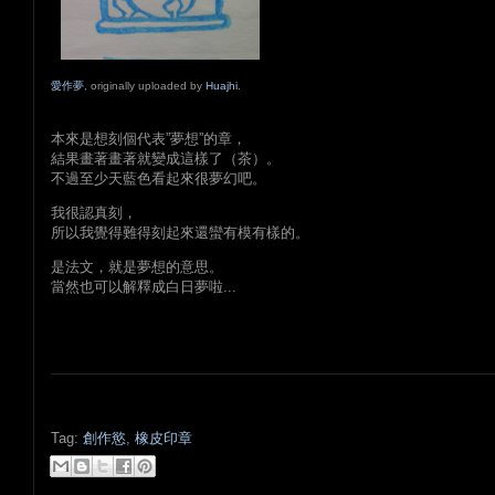
愛作夢
, originally uploaded by
Huajhi
.
本來是想刻個代表”夢想”的章，
結果畫著畫著就變成這樣了（茶）。
不過至少天藍色看起來很夢幻吧。
我很認真刻，
所以我覺得難得刻起來還蠻有模有樣的。
是法文，就是夢想的意思。
當然也可以解釋成白日夢啦...
Tag:
創作慾
,
橡皮印章