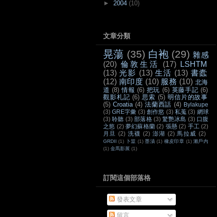
►
2004
(10)
文章分類
晃蕩
(35)
白袍
(29)
雜感
(20)
倫敦生活
(17)
LSHTM
(13)
光影
(13)
生活
(13)
書蠹
(12)
南印度
(10)
服務
(10)
北海
道
(8)
情報
(6)
把玩
(6)
英藤手記
(6)
觀影札記
(6)
思索
(5)
明信片的故事
(5)
Croatia
(4)
法蘭西話
(4)
Bylakupe
(3)
GRE字彙
(3)
創作慾
(3)
私蒐
(3)
網球
(3)
聆聽
(3)
部落格
(3)
驚艷冰島
(3)
口腹
之慾
(2)
夢幻蘇格蘭
(2)
張懸
(2)
手工
(2)
月旦
(2)
洗襪
(2)
澎湖
(2)
馬拉威
(2)
GRDII
(1)
卜筮
(1)
墨漬
(1)
橡皮印章
(1)
瀨戶內
(1)
金馬影展
(1)
訂閱這個部落格
發表文章
留言