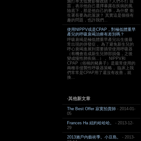
施打率太低會影響政績？人們不打 疫
苗，表示他自己選擇暴露在疾病的風
險底下，那是他自己的事，為什麼 衛
生署長要為此落淚？ 其實這是個很有
趣的問題，也許我們...
使用NIPPV或是CPAP，對極低體重早
產兒的呼吸衰竭治療有差別嗎？
呼吸衰竭是極低體重早產兒出生後最
常出現的併發症， 為了避免新生兒的
呼心衰竭進展到需要插管使用呼吸器
（有機會造成新生兒肺部損傷，之後
變成慢性肺疾病...）， NIPPV和
CPAP（俗稱的豬鼻子）是最常使用的
兩種非侵襲性呼吸器策略， 臨床上我
們常常是CPAP用了還沒有改善，就
換...
‧其他新文章
The Best Offer 寂寞拍賣師
- 2014-01-
05
Frances Ha 紐約哈哈哈。
- 2013-12-
29
2013瀨戶內藝術季。小豆島。
- 2013-