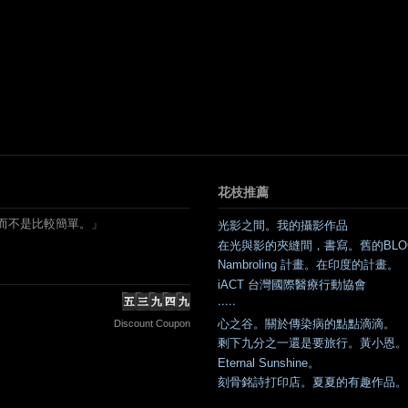
花枝推薦
而不是比較簡單。」
光影之間。我的攝影作品
在光與影的夾縫間，書寫。舊的BLO
Nambroling 計畫。在印度的計畫。
iACT 台灣國際醫療行動協會
‧‧‧‧‧
心之谷。關於傳染病的點點滴滴。
Discount Coupon
剩下九分之一還是要旅行。黃小恩。
Eternal Sunshine。
刻骨銘詩打印店。夏夏的有趣作品。