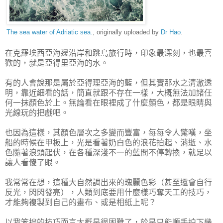
The sea water of Adriatic sea.
, originally uploaded by
Dr Hao
.
在克羅埃西亞海邊沿岸和跳島旅行時，印象最深刻，也最喜
歡的，就是亞得里亞海的水。
有的人會說那是屬於亞得理亞海的藍，但其實那水之清澈透
明，靠近細看的話，簡直就跟不存在一樣，大概無法加諸任
何一抹顏色於上。無論看在眼裡成了什麼顏色，都是眼睛與
光線玩的把戲吧。
也因為這樣，其顏色層次之多變而豐富，每每令人驚嘆，坐
船的時候在甲板上，光是看著奶白色的浪花拍起、消逝、水
色隨著浪頭起伏，在各種深淺不一的藍間不停轉換，就足以
讓人看傻了眼。
我常常在想，這種大自然調出來的瑰麗色彩（甚至還會自行
反光，閃閃發亮），人類到底要用什麼樣巧奪天工的技巧，
才能夠複製到自己的畫布、或是相紙上呢？
以我笨拙的技巧而言大概是很困難了，於是只能順手拍下幾