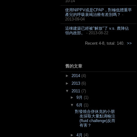
10-14
使用NIPPV或是CPAP，對極低體重早
產兒的呼吸衰竭治療有差別嗎？
-
2013-09-04
這棟建築已經被"解放"了 v.s. 農陣佔
領內政部。
- 2013-08-22
Recent 4-8, total: 140.
>>
舊的文章
►
2014
(4)
►
2013
(6)
▼
2011
(7)
►
9月
(1)
▼
6月
(1)
對發燒合併休克的小朋
友採取大量點滴輸注
(fluid challenge)反而
有害？
►
4月
(4)