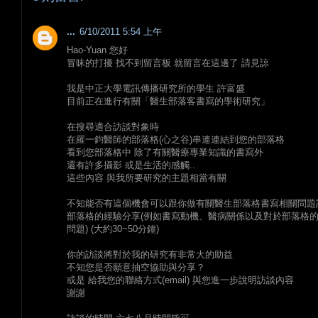
...
6/10/2011 5:54 上午
Hao-Yuan 您好
冒昧的打擾 找不到留言板 就留言在這邊了 請見諒
我是中正大學電訊傳播研究所的學生 許富盛
目前正在進行有關「醫生部落客書寫的學術研究」
在搜尋適合訪談對象時
在羅一鈞醫師的部落格(心之谷)串連連結到您的部落格
看到您部落格中 除了有關醫療專業知識的書寫外
還有許多攝影 或是生活的感觸..
這些內容 與我所要研究的主題相當有關
不知能否有這個機會可以跟你做有關醫生部落格書寫相關問題
部落格的經驗分享(例如書寫動機、醫病關係以及對於部落格
問題) (大約30~50分鐘)
你的訪談將對於我的研究有非常大的助益
不知您是否願意抽空協助與分享？
或是 給我您的聯絡方式(email) 與您進一步說明訪談內容
謝謝