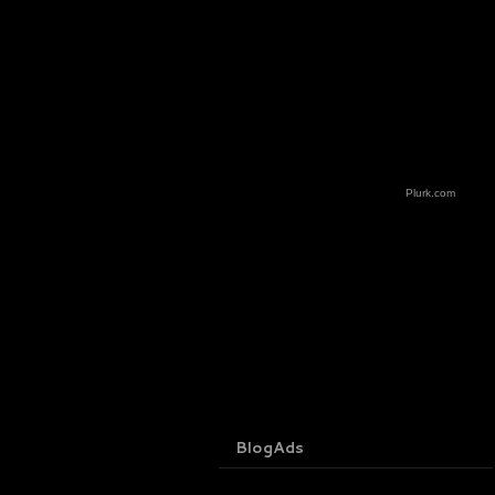
Plurk.com
BlogAds