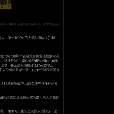
急救的時候大量輸液，結果管路裡頭有塑化劑，害我們家小孩救
，第一時間使用大量點滴輸注(fluid
隨機分派試驗顯示在發燒合併週邊血液灌流
食鹽水，或是5%的白蛋白輸液(5% Albumin)進
的比率，甚至是四個禮拜後的死亡率上，
去分析結果都一致...)，恰恰與我們既有
人時就被迫喊停...(以免研究越作死越多
方做的(想也知道這種研究怎麼可能大規模的
，就是台灣)，如果可以密切監測病人的狀況，是