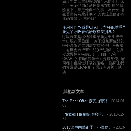
施打率太低會影響政績？人們不打 疫
苗，表示他自己選擇暴露在疾病的風
險底下，那是他自己的事，為什麼 衛
生署長要為此落淚？ 其實這是個很有
趣的問題，也許我們...
使用NIPPV或是CPAP，對極低體重早
產兒的呼吸衰竭治療有差別嗎？
呼吸衰竭是極低體重早產兒出生後最
常出現的併發症， 為了避免新生兒的
呼心衰竭進展到需要插管使用呼吸器
（有機會造成新生兒肺部損傷，之後
變成慢性肺疾病...）， NIPPV和
CPAP（俗稱的豬鼻子）是最常使用的
兩種非侵襲性呼吸器策略， 臨床上我
們常常是CPAP用了還沒有改善，就
換...
‧其他新文章
The Best Offer 寂寞拍賣師
- 2014-01-
05
Frances Ha 紐約哈哈哈。
- 2013-12-
29
2013瀨戶內藝術季。小豆島。
- 2013-