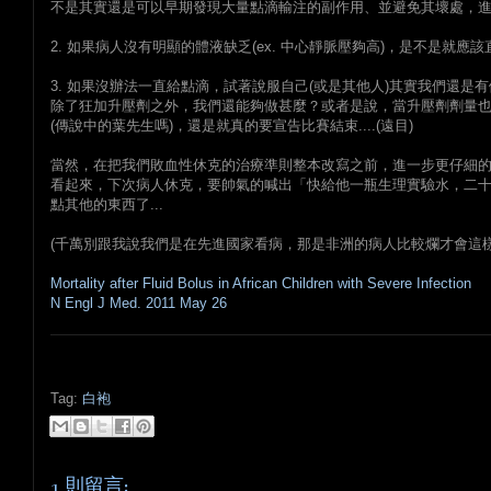
不是其實還是可以早期發現大量點滴輸注的副作用、並避免其壞處，
2. 如果病人沒有明顯的體液缺乏(ex. 中心靜脈壓夠高)，是不是就
3. 如果沒辦法一直給點滴，試著說服自己(或是其他人)其實我們還
除了狂加升壓劑之外，我們還能夠做甚麼？或者是說，當升壓劑劑量
(傳說中的葉先生嗎)，還是就真的要宣告比賽結束....(遠目)
當然，在把我們敗血性休克的治療準則整本改寫之前，進一步更仔細
看起來，下次病人休克，要帥氣的喊出「快給他一瓶生理實驗水，二十
點其他的東西了...
(千萬別跟我說我們是在先進國家看病，那是非洲的病人比較爛才會這樣...
Mortality after Fluid Bolus in African Children with Severe Infection
N Engl J Med. 2011 May 26
Tag:
白袍
1 則留言: