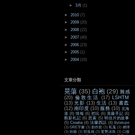
►
3月
(1)
►
2010
(7)
►
2009
(20)
►
2008
(22)
►
2007
(40)
►
2006
(23)
►
2005
(1)
►
2004
(10)
文章分類
晃蕩
(35)
白袍
(29)
雜感
(20)
倫敦生活
(17)
LSHTM
(13)
光影
(13)
生活
(13)
書蠹
(12)
南印度
(10)
服務
(10)
北海
道
(8)
情報
(6)
把玩
(6)
英藤手記
(6)
觀影札記
(6)
思索
(5)
明信片的故事
(5)
Croatia
(4)
法蘭西話
(4)
Bylakupe
(3)
GRE字彙
(3)
創作慾
(3)
私蒐
(3)
網球
(3)
聆聽
(3)
部落格
(3)
驚艷冰島
(3)
口腹