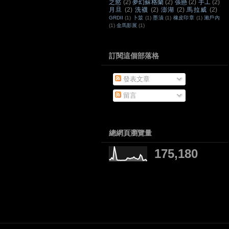
之慾
(2)
夢幻蘇格蘭
(2)
張懸
(2)
手工
(2)
月旦
(2)
洗襪
(2)
澎湖
(2)
馬拉威
(2)
GRDII
(1)
卜筮
(1)
墨漬
(1)
橡皮印章
(1)
瀨戶內
(1)
金馬影展
(1)
訂閱這個部落格
發表文章
留言
總網頁瀏覽量
175,180