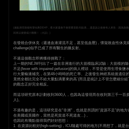
(連點滴管路都有塑化劑DEHP，看大家還會不會那麼喜歡吊點滴....還是說之後會有人來告：因為
回來以後變成小雞雞！（大誤）)
在發燒合併休克（週邊血液灌流不足，甚至低血壓)，懷疑敗血性休克病人
challenge)似乎已成了所有醫生的膝反射。
不過這個觀念即將獲得挑戰了：
上一期的NEJM刊出了一篇在非洲進行的大規模臨床試驗：大規模的
不足(fever with impaired pefusion)的病人裡頭，不管是使用生理
行大量輸液補充，在第48小時時的死亡率、之後發生神經系統後遺症
竟然全都比完全不給大量點滴要來的高`(而且是統計上不管怎麼細分組下
的觀念正好完全相反。
而這項研究原本計劃收到3600人，也因為這發現而在收到第三千一百多
人)。
不過有趣的是，這項研究是在"非洲"，也就是所謂的"資源不足"的地
在美國或英國作，當然是死貧道不死道友...)，
也因此有幾點值得我們好好想想：
1. 在資源比較好(high-setting)，ICU隨處可得的地方(不用想了