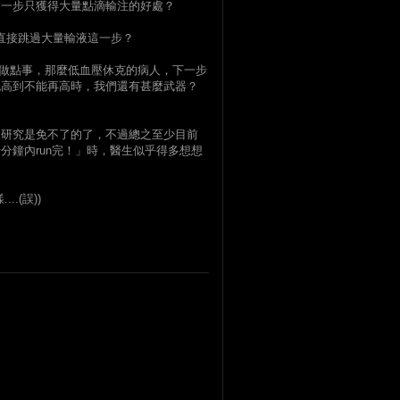
進一步只獲得大量點滴輸注的好處？
應該直接跳過大量輸液這一步？
是有做點事，那麼低血壓休克的病人，下一步
也高到不能再高時，我們還有甚麼武器？
的研究是免不了的了，不過總之至少目前
分鐘內run完！」時，醫生似乎得多想想
.(誤))