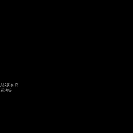
訪談與你寫
的看法等