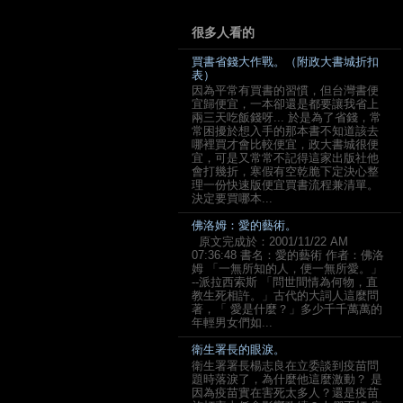
很多人看的
買書省錢大作戰。（附政大書城折扣
表）
因為平常有買書的習慣，但台灣書便
宜歸便宜，一本卻還是都要讓我省上
兩三天吃飯錢呀... 於是為了省錢，常
常困擾於想入手的那本書不知道該去
哪裡買才會比較便宜，政大書城很便
宜，可是又常常不記得這家出版社他
會打幾折，寒假有空乾脆下定決心整
理一份快速版便宜買書流程兼清單。
決定要買哪本...
佛洛姆：愛的藝術。
原文完成於：2001/11/22 AM
07:36:48 書名：愛的藝術 作者：佛洛
姆 「一無所知的人，便一無所愛。」
--派拉西索斯 「問世間情為何物，直
教生死相許。」古代的大詞人這麼問
著，「 愛是什麼？」多少千千萬萬的
年輕男女們如...
衛生署長的眼淚。
衛生署署長楊志良在立委談到疫苗問
題時落淚了，為什麼他這麼激動？ 是
因為疫苗實在害死太多人？還是疫苗