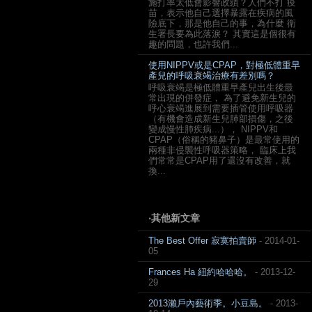
施打率太低會影響政績？人們不打 疫
苗，表示他自己選擇暴露在疾病的風
險底下，那是他自己的事，為什麼 衛
生署長要為此落淚？ 其實這是個很有
趣的問題，也許我們...
使用NIPPV或是CPAP，對極低體重早
產兒的呼吸衰竭治療有差別嗎？
呼吸衰竭是極低體重早產兒出生後最
常出現的併發症， 為了避免新生兒的
呼心衰竭進展到需要插管使用呼吸器
（有機會造成新生兒肺部損傷，之後
變成慢性肺疾病...）， NIPPV和
CPAP（俗稱的豬鼻子）是最常使用的
兩種非侵襲性呼吸器策略， 臨床上我
們常常是CPAP用了還沒有改善，就
換...
‧其他新文章
The Best Offer 寂寞拍賣師
- 2014-01-
05
Frances Ha 紐約哈哈哈。
- 2013-12-
29
2013瀨戶內藝術季。小豆島。
- 2013-