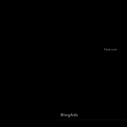
Plurk.com
BlogAds