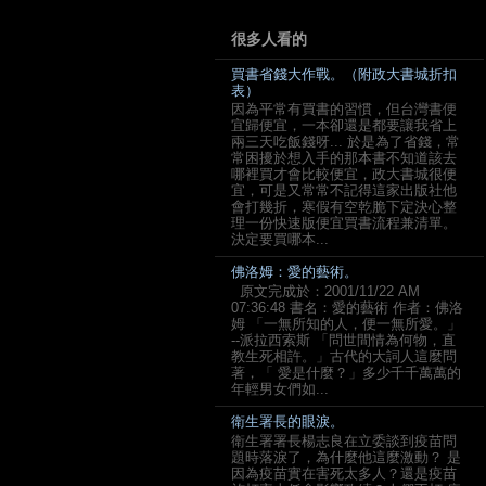
很多人看的
買書省錢大作戰。（附政大書城折扣
表）
因為平常有買書的習慣，但台灣書便
宜歸便宜，一本卻還是都要讓我省上
兩三天吃飯錢呀... 於是為了省錢，常
常困擾於想入手的那本書不知道該去
哪裡買才會比較便宜，政大書城很便
宜，可是又常常不記得這家出版社他
會打幾折，寒假有空乾脆下定決心整
理一份快速版便宜買書流程兼清單。
決定要買哪本...
佛洛姆：愛的藝術。
原文完成於：2001/11/22 AM
07:36:48 書名：愛的藝術 作者：佛洛
姆 「一無所知的人，便一無所愛。」
--派拉西索斯 「問世間情為何物，直
教生死相許。」古代的大詞人這麼問
著，「 愛是什麼？」多少千千萬萬的
年輕男女們如...
衛生署長的眼淚。
衛生署署長楊志良在立委談到疫苗問
題時落淚了，為什麼他這麼激動？ 是
因為疫苗實在害死太多人？還是疫苗