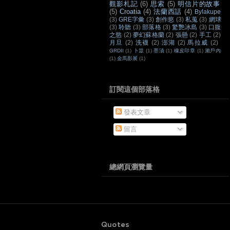
觀影札記
(6)
思索
(5)
明信片的故事
(5)
Croatia
(4)
法蘭西話
(4)
Bylakupe
(3)
GRE字彙
(3)
創作慾
(3)
私蒐
(3)
網球
(3)
聆聽
(3)
部落格
(3)
驚艷冰島
(3)
口腹
之慾
(2)
夢幻蘇格蘭
(2)
張懸
(2)
手工
(2)
月旦
(2)
洗襪
(2)
澎湖
(2)
馬拉威
(2)
GRDII
(1)
卜筮
(1)
墨漬
(1)
橡皮印章
(1)
瀨戶內
(1)
金馬影展
(1)
訂閱這個部落格
發表文章
留言
總網頁瀏覽量
Quotes