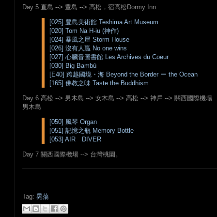
Day 5 直島 --> 豊島 --> 高松，宿高松Dormy Inn
[025] 豊島美術館 Teshima Art Museum
[020] Tom Na H-iu (神作)
[024] 暴風之屋 Storm House
[026] 沒有人贏 No one wins
[027] 心臟音圖書館 Les Archives du Coeur
[030] Big Bambú
[E40] 跨越國境・海 Beyond the Border ー the Ocean
[165] 佛教之味 Taste the Buddhism
Day 6 高松 --> 男木島 --> 女木島 --> 高松 --> 神戶 --> 關西國際機場
男木島
[050] 風琴 Organ
[051] 記憶之瓶 Memory Bottle
[053] AIR DIVER
Day 7 關西國際機場 --> 台灣桃園。
Tag:
晃蕩