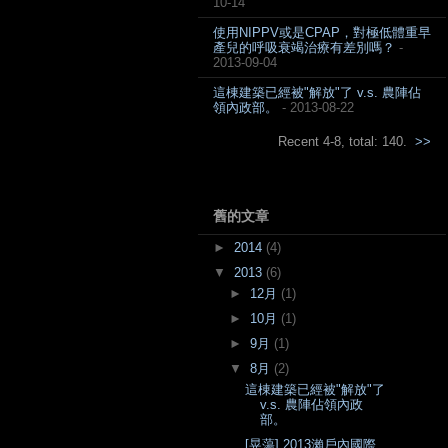
10-14
使用NIPPV或是CPAP，對極低體重早
產兒的呼吸衰竭治療有差別嗎？
-
2013-09-04
這棟建築已經被"解放"了 v.s. 農陣佔
領內政部。
- 2013-08-22
Recent 4-8, total: 140.
>>
舊的文章
►
2014
(4)
▼
2013
(6)
►
12月
(1)
►
10月
(1)
►
9月
(1)
▼
8月
(2)
這棟建築已經被"解放"了
v.s. 農陣佔領內政
部。
[晃蕩] 2013瀨戶內國際