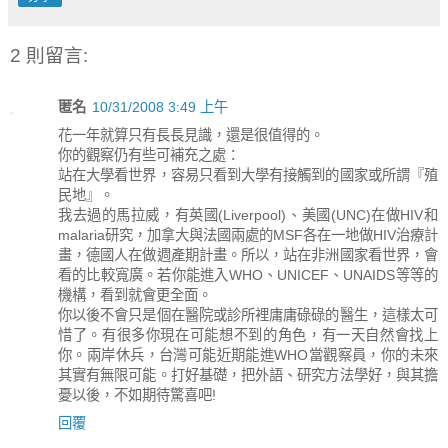
2 則留言:
匿名
10/31/2008 3:49 上午
花一年就算只有長長見識，還是很值得的。
你的觀察仍有些可補充之處：
站在大學看世界，容易只看到大學有接觸到的國家或所謂『殖
民地』。
我去過的馬拉威，有英國(Liverpool)、美國(UNC)在做HIV和
malaria研究，加拿大與法國兩處的MSF各在一地做HIV治療計
畫，德國人在做週產期計畫。所以，站在非洲國家看世界，會
看的比較寬廣。若你能進入WHO、UNICEF、UNAIDS等等的
機構，看到就會更全面。
你以後不會只是個在醫院或診所裡庸庸碌碌的醫生，這樣太可
惜了。有很多你現在可能想不到的角色，有一天自然會找上
你。兩岸休兵，台灣可能近期能進WHO當觀察員，你的未來
其實有無限可能。打好基礎，把外語、研究方法學好，與其擔
憂以後，不如期待驚喜吧!
回覆