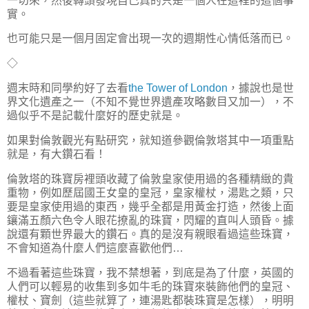
一切來，然後轉頭發現自己真的只是一個人在這裡的這個事
實。
也可能只是一個月固定會出現一次的週期性心情低落而已。
◇
週末時和同學約好了去看
the Tower of London
，據說也是世
界文化遺產之一（不知不覺世界遺產攻略數目又加一），不
過似乎不是記載什麼好的歷史就是。
如果對倫敦觀光有點研究，就知道參觀倫敦塔其中一項重點
就是，有大鑽石看！
倫敦塔的珠寶房裡頭收藏了倫敦皇家使用過的各種精緻的貴
重物，例如歷屆國王女皇的皇冠，皇家權杖，湯匙之類，只
要是皇家使用過的東西，幾乎全都是用黃金打造，然後上面
鑲滿五顏六色令人眼花撩亂的珠寶，閃耀的直叫人頭昏。據
說還有顆世界最大的鑽石。真的是沒有親眼看過這些珠寶，
不會知道為什麼人們這麼喜歡他們…
不過看著這些珠寶，我不禁想著，到底是為了什麼，英國的
人們可以輕易的收集到多如牛毛的珠寶來裝飾他們的皇冠、
權杖、寶劍（這些就算了，連湯匙都裝珠寶是怎樣），明明