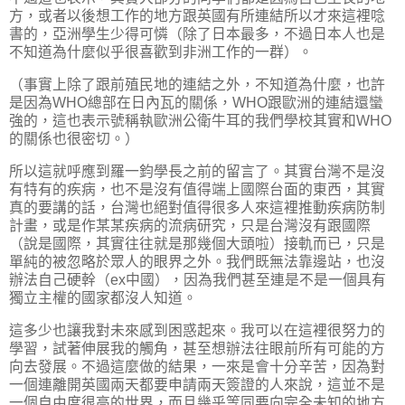
方，或者以後想工作的地方跟英國有所連結所以才來這裡唸
書的，亞洲學生少得可憐（除了日本最多，不過日本人也是
不知道為什麼似乎很喜歡到非洲工作的一群）。
（事實上除了跟前殖民地的連結之外，不知道為什麼，也許
是因為WHO總部在日內瓦的關係，WHO跟歐洲的連結還蠻
強的，這也表示號稱執歐洲公衛牛耳的我們學校其實和WHO
的關係也很密切。）
所以這就呼應到羅一鈞學長之前的留言了。其實台灣不是沒
有特有的疾病，也不是沒有值得端上國際台面的東西，其實
真的要講的話，台灣也絕對值得很多人來這裡推動疾病防制
計畫，或是作某某疾病的流病研究，只是台灣沒有跟國際
（說是國際，其實往往就是那幾個大頭啦）接軌而已，只是
單純的被忽略於眾人的眼界之外。我們既無法靠邊站，也沒
辦法自己硬幹（ex中國），因為我們甚至連是不是一個具有
獨立主權的國家都沒人知道。
這多少也讓我對未來感到困惑起來。我可以在這裡很努力的
學習，試著伸展我的觸角，甚至想辦法往眼前所有可能的方
向去發展。不過這麼做的結果，一來是會十分辛苦，因為對
一個連離開英國兩天都要申請兩天簽證的人來說，這並不是
一個自由度很高的世界，而且幾乎等同要向完全未知的地方