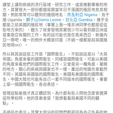
課堂上講到疾病的流行區域、研究工作、或是推動專案的地
方，其實很大一部份都還是跟當年日不落國的殖民地息息相
關，例如常常可以聽到的幾個地名：
奈及利亞 Nigeria
、烏干
達 Uganda、
獅子山Sierra Leone
、
甘比亞 Gambia
，幾乎全
都是之前英國的殖民地（事實上我一堆非洲同學也都是從這
些地方來的），聽久了就會發現其實很少可以看到跟亞洲或
是東南亞有關的工作，有的話可能也是在馬來西亞、新幾內
亞一帶吧，唯一的例外大概是印度（不過一樣都是前英國殖
民地呀orz）。
所以與其說這些工作是「國際衛生」，不如說這是以「大英
帝國」角度來看的國際衛生，同樣是國際衛生，可能以美國
的角度來看他們的國際衛生工作，又會是另一種角度，著眼
的地方、關心的疾病與國家也不一樣，畫出的地圖也會截然
不同。英國有英國版的國際衛生，美國有美國版的國際衛
生，中國大陸也可能有自己一套不同版本的國際衛生，事實
上是一個國際衛生，各自表述。
發現這點後我才真正體認到，為什麼有些人問他怎麼會選擇
這所學校時，他的答案會是「我想看看與美國不同的觀
點」。
不過這也表示，其實大部分的同學們都是因為自己生長的地