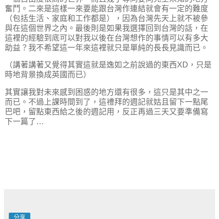
奮鬥。二來是這樣一來要能跟台灣作連結就會有一定的難度
（包括生活、家庭和工作都是），因為台灣先天上就不被參
與在這個世界之內。最後則是如果我選擇回到台灣的話，在
這裡的經驗到底可以對我以後在台灣想作的事情可以有多大
助益？我不希望這一年來這裡就只是單純的長長見識而已。
（講著講著又覺得其實這就是逸如之前說過的東西XD，只是
時地背景換成英國而已）
其實讓我對未來感到困惑的地方還有很多，這只是其中之一
而已。不過上課時間到了，這禮拜的週記就姑且留下一點尾
巴吧，留點東西給之後的週記用，反正再過三天又要準備寫
下一篇了…
分享