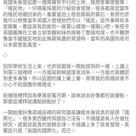
英國本身是這麼一塊貧瘠到不行的土地…我想答案很簡單：
「殖民地」。仔細看珠寶的介紹就會發現，很多都是從當年
的殖民地運回來的。看著皇冠上密密麻麻的寶石，我想也許
我可以想像當年英國人發現他們可以「殖民」這件事時有多
麼興奮，應該是有如進到一座寶山裡頭一樣開心吧。無怪乎
英國艦隊在之後立刻食髓知味的席捲了整個地球。也不難想
像當手握殖民地如此無窮無盡的資源時，當年的英國到底可
以多麼意氣風發。
◇
回到學校生活上來，也許就跟我一開始提到的一樣，上課上
到第三個禮拜，一方面是新鮮感逐漸消失，一方面也是體認
到更多事情，所以這週的課上著上著，常常我的思緒就會不
小心不知道飄到哪裡去。
前幾個禮拜因為畢竟是蜜月期，說來說去好像都在說優點，
那麼這禮拜就講點缺點好了。
一開始我好像提過這裡的研究還是課程本身就真的是很「國
際化」，很多東西雖然英國自己沒有，不過還是有人在做在
研究，感覺就是真的放眼全球。不過課上多了就會發現，其
實這只是「英國的國際化」而已。