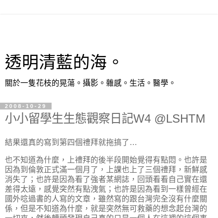
透明清藍的海。
關於一隻花枝的晃蕩。攝影。雜感。生活。醫學。
2008-10-29
小小留學生生態觀察日記W4 @LSHTM
結果還真的寫到第四個禮拜就拖搞了…
也不知道為什麼，上禮拜的後半段開始覺得有點悶。也許是
因為到倫敦正式滿一個月了，上課也上了三個禮拜，新鮮感
消失了；也許是因為看了強者某網誌，回頭看看自己實在還
差得太遠，感覺突然有點洩氣；也許是因為看到一樣曾經在
國外唸過書的人寫的文章，雖然寫的跟台灣完全沒有什麼關
係，但是不知道為什麼，就是突然無可救藥的想念起台灣的