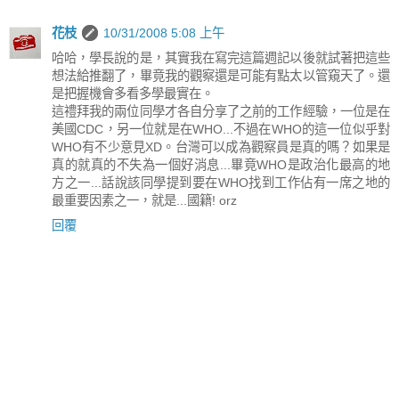
花枝
10/31/2008 5:08 上午
哈哈，學長說的是，其實我在寫完這篇週記以後就試著把這些
想法給推翻了，畢竟我的觀察還是可能有點太以管窺天了。還
是把握機會多看多學最實在。
這禮拜我的兩位同學才各自分享了之前的工作經驗，一位是在
美國CDC，另一位就是在WHO...不過在WHO的這一位似乎對
WHO有不少意見XD。台灣可以成為觀察員是真的嗎？如果是
真的就真的不失為一個好消息...畢竟WHO是政治化最高的地
方之一...話說該同學提到要在WHO找到工作佔有一席之地的
最重要因素之一，就是...國籍! orz
回覆