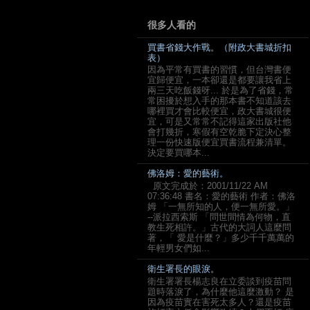
很多人看的
買書省錢大作戰。（附政大書城折扣
表）
因為平常有買書的習慣，但台灣書便
宜歸便宜，一本卻還是都要讓我省上
兩三天吃飯錢呀... 於是為了省錢，常
常困擾於想入手的那本書不知道該去
哪裡買才會比較便宜，政大書城很便
宜，可是又常常不記得這家出版社他
會打幾折，寒假有空乾脆下定決心整
理一份快速版便宜買書流程兼清單。
決定要買哪本...
佛洛姆：愛的藝術。
原文完成於：2001/11/22 AM
07:36:48 書名：愛的藝術 作者：佛洛
姆 「一無所知的人，便一無所愛。」
--派拉西索斯 「問世間情為何物，直
教生死相許。」古代的大詞人這麼問
著，「 愛是什麼？」多少千千萬萬的
年輕男女們如...
衛生署長的眼淚。
衛生署署長楊志良在立委談到疫苗問
題時落淚了，為什麼他這麼激動？ 是
因為疫苗實在害死太多人？還是疫苗