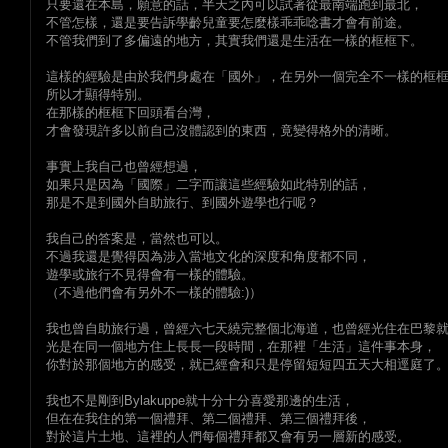
只要還在本島，願意的話，半天之內可以試著從最南端跑到最北，
不管怎樣，還是要告訴學齡兒童要怎麼樣乖乖唸書才會有前途。
不管我們到了多偏遠的地方，其實我們還是生活在一樣的框框下。
這樣的經驗是由於我們身處在「國外」，在另外一個完全不一樣的框
所以才顯得特別。
在那樣的框框下回頭看台灣，
才會發現許多以前自己沒體認到的東西，竟變得格外的清晰。
事實上我自己也曾經想過，
如果只是因為「國際」二字而讓這些經驗如此特別的話，
那是不是到國外自助旅行、到國外遊學也行呢？
我自己的答案是，當然也可以。
不過我還是覺得因為涉入當地文化的深度和角度都不同，
遊學或旅行不見得會有一樣的體驗。
（不過他們會有另外不一樣的體驗:)）
我也曾自助旅行過，曾經六七天繞完整個北海道，也曾經光住在巴黎
光是在同一個地方住上長長一段時間，在那裡「生活」這件事本身，
你對於那個地方的感受，就已經會和只是停留短短四五天大相逕庭了
我也不是剛到Bylakuppe就十分十分喜愛那邊的生活，
但在在我住的第一個禮拜、第二個禮拜、第三個禮拜後，
對於這片土地、這裡的人們每個禮拜都又會有另一層新的感受。