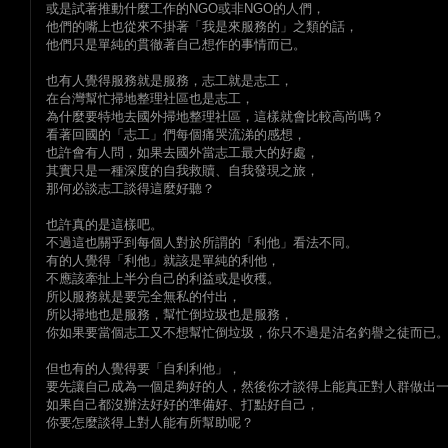
或是試著推動什麼工作的NGO或非NGO的人們，
他們的嘴上也從來不掛著「我是來服務的」之類的話，
他們只是單純的貫徹著自己想作的事情而已。
也有人覺得服務就是服務，志工就是志工，
在台灣幫忙掃地整理社區也是志工，
為什麼要特地去國外掃地整理社區，這樣就會比較高尚嗎？
看著回國的「志工」們每個痛哭流涕的感想，
也許會有人問，如果去國外當志工最大的好處，
其實只是一種深度的自我救贖、自我發現之旅，
那何必談志工談得這麼好聽？
也許真的是這樣吧。
不過這也關乎到每個人對於所謂的「利他」看法不同。
有的人覺得「利他」就該是單純的利他，
不應該牽扯上半分自己的利益或是收穫。
所以服務就是要完全無私的付出，
所以掃地也是服務，幫忙倒垃圾也是服務，
你如果要當個志工又不想幫忙倒垃圾，你只不過是沽名釣譽之徒而已
但也有的人覺得要「自利利他」，
要先讓自己成為一個足夠好的人，然後你才談得上能真正對人群做出
如果自己都沒辦法好好的準備好、打點好自己，
你要怎麼談得上對人能有所幫助呢？