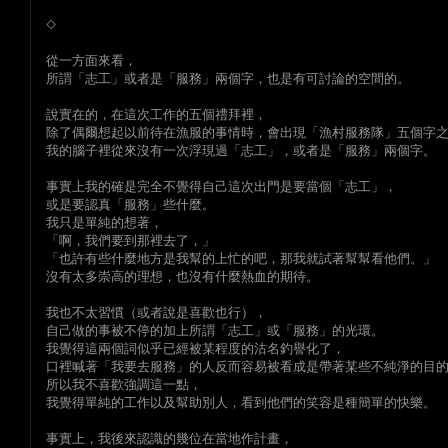
◇
從一方面來看，
所謂「志工」或者是「服務」兩個字，也是有可討論的空間的。
說實在的，在這次工作的五個禮拜裡，
除了偶爾想起以前待在漁服的事情時，會出現「漁村服務隊」五個字
我的腦子裡從來沒有一次浮現過「志工」，或者是「服務」兩個字。
事實上我的確是完全不覺得自己這次出門是要當個「志工」，
或是要認真「服務」些什麼。
我只是單純的想著，
「啊，我們要到那裡去了，」
「也許有些什麼地方是我幫的上忙的吧，那我就試著幫幫看他們。」
沒有太多崇高的理想，也沒有什麼熱血的期待。
我也不太習慣（或者說是喜歡也行），
自己做的事被不停的加上所謂「志工」或「服務」的光環。
我覺得這兩個詞似乎已經被某程度的沽名釣譽化了，
口裡喊著「我要去服務」的人反而容易被看成是帶著某些不純淨的目
所以我不喜歡強調這一點，
我覺得單純的工作以及幫助別人，看到他們的笑容是種簡單的快樂。
事實上，我後來認識的幾位在當地作計畫，