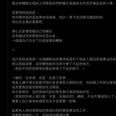
還沒有機會出發的人則懷疑你們幹嘛大張旗鼓去作些芝麻蒜皮的小事
其實我想說的是，
有些事情真的是如果你沒碰過，也許一輩子也沒辦法體認到的。
所以先去嘗試看看吧。
擔心太多會阻礙自己的腳步，
沒有建設性的懷疑和反思太多，
一樣讓自己失去了往前探索的機會。
◇
也許是因為我第一次接觸類似的事情就是到了很多人都沒想過要去的
所以我很清楚，這些事情根本沒有什麼了不起的地方。
（我也不想把他塑造的看起來很了不起的樣子。）
一聽到「去非洲」或是「去第三世界」，
很多人腦子裡立刻會浮現許多史懷哲之類的幻想，包括兩三年前出發
但其實真的進到那樣的生活裡面，
你才會發現，這些英雄式的幻想全都天真的有點好笑，
（突然想到有人很討厭「天真」這個詞XD，糟糕，不知不覺就用上了
事實上自己會有的感受完全不是那麼一回事。
如果有人抱持著類似的英雄幻想想要從事這些工作，
我會對他微笑一下，不知道該建議什麼。