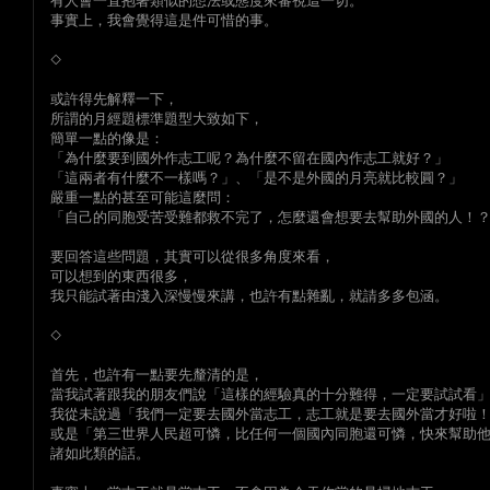
有人會一直抱著類似的想法或態度來審視這一切。
事實上，我會覺得這是件可惜的事。
◇
或許得先解釋一下，
所謂的月經題標準題型大致如下，
簡單一點的像是：
「為什麼要到國外作志工呢？為什麼不留在國內作志工就好？」
「這兩者有什麼不一樣嗎？」、「是不是外國的月亮就比較圓？」
嚴重一點的甚至可能這麼問：
「自己的同胞受苦受難都救不完了，怎麼還會想要去幫助外國的人！
要回答這些問題，其實可以從很多角度來看，
可以想到的東西很多，
我只能試著由淺入深慢慢來講，也許有點雜亂，就請多多包涵。
◇
首先，也許有一點要先釐清的是，
當我試著跟我的朋友們說「這樣的經驗真的十分難得，一定要試試看
我從未說過「我們一定要去國外當志工，志工就是要去國外當才好啦
或是「第三世界人民超可憐，比任何一個國內同胞還可憐，快來幫助
諸如此類的話。