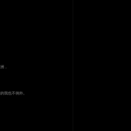
。
非洲，
前的我也不例外。
）