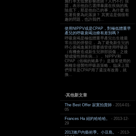
施打率太低會影響政績？人們不打 疫
苗，表示他自己選擇暴露在疾病的風
險底下，那是他自己的事，為什麼 衛
生署長要為此落淚？ 其實這是個很有
趣的問題，也許我們...
使用NIPPV或是CPAP，對極低體重早
產兒的呼吸衰竭治療有差別嗎？
呼吸衰竭是極低體重早產兒出生後最
常出現的併發症， 為了避免新生兒的
呼心衰竭進展到需要插管使用呼吸器
（有機會造成新生兒肺部損傷，之後
變成慢性肺疾病...）， NIPPV和
CPAP（俗稱的豬鼻子）是最常使用的
兩種非侵襲性呼吸器策略， 臨床上我
們常常是CPAP用了還沒有改善，就
換...
‧其他新文章
The Best Offer 寂寞拍賣師
- 2014-01-
05
Frances Ha 紐約哈哈哈。
- 2013-12-
29
2013瀨戶內藝術季。小豆島。
- 2013-