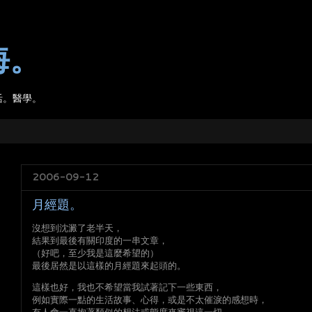
海。
活。醫學。
2006-09-12
月經題。
沒想到沈澱了老半天，
結果到最後有關印度的一串文章，
（好吧，至少我是這麼希望的）
最後居然是以這樣的月經題來起頭的。
這樣也好，我也不希望當我試著記下一些東西，
例如實際一點的生活故事、心得，或是不太催淚的感想時，