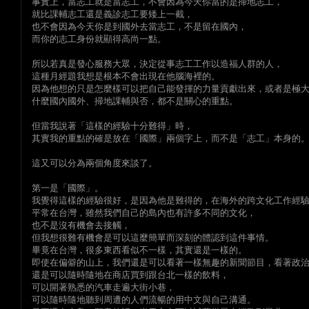
事實上，當志工就是當志工，不會因為今天你當的是掃地志工，
就比課輔志工還是義診志工要矮上一截，
也不會因為今天你是到國外去當志工，不是留在國內，
而你的志工身份就顯得高尚一點。
所以若真是發心服務大眾，決定從事志工工作以造福人群的人，
這種月經題我想是根本不會出現在他腦海裡的。
因為他想的只是怎麼樣可以把自己能發揮的力量貢獻出來，或者是極
什麼國內國外、掃地課輔與否，都不是關心的重點。
但當我說著「這樣的經驗十分難得」時，
其實我的重點的確是放在「國際」兩個字上，而不是「志工」本身的
這又可以分為兩個角度來談了。
第一是「國際」。
我覺得這樣的經驗很好，是因為他是難得的，在海外的跨文化工作經
平常在台灣，雖然我們自己的島內也有許多不同的文化，
也不是沒有機會去接觸，
但我想很難有機會是可以這麼簡單而深刻的體認到這件事情。
畢竟在台灣，很多東西看似不一樣，其實還是一樣的。
即使在偏僻的山上，我們還是可以看著一樣無趣的新聞節目，看著政
還是可以隨時隨地在商店買到跟台北一樣的飲料，
可以開著熟悉的汽車走遍大街小巷，
可以隨時隨地聽到周遭的人們流暢的用中文與自己溝通。