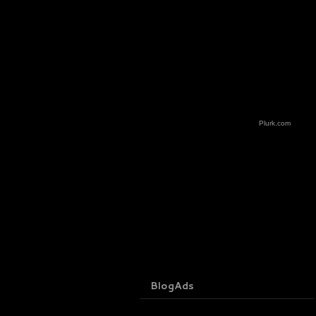
Plurk.com
BlogAds