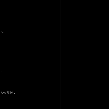
大化，
。
驗，
治人物互毆，