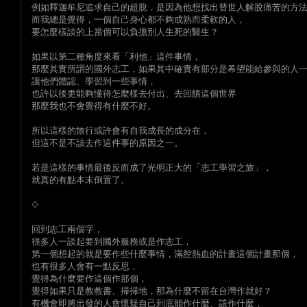
例如釋迦牟尼追求自己的超脫，是因為他想找出替世人解脫痛苦的方
而我總是覺得，一個自己身心都不夠成熟而柔軟的人，
要怎麼樣談的上當個可以負擔別人生死的醫生？
如果以第二種角度來看「利他」這件事情，
那麼其實所謂的國外志工，如果其中確實有部分是希望能給參與的人
讓他們體認、學習到一些事情，
也許以後更能夠懂得怎麼樣去付出、去回饋這個世界
那麼我也不會覺得有什麼不好。
所以這樣的旅行或許會有自我成長的成分在，
但這不是不該去作這件事的原因之一。
若是這樣的事情最後反而成了光明正大的「志工學習之旅」，
就真的有點本末倒置了。
◇
回到志工兩個字，
很多人一談起要到國外服務或是作志工，
第一個想起的就是要作些什麼事情，滿腔熱血的計畫這個計畫那個，
也有很多人會有一點反思，
覺得為什麼要作這個作那個，
覺得如果只是教教書、掃掃地，那為什麼不留在台灣作就好？
有機會即將出發的人會懷疑自己到底能作什麼、該作什麼，