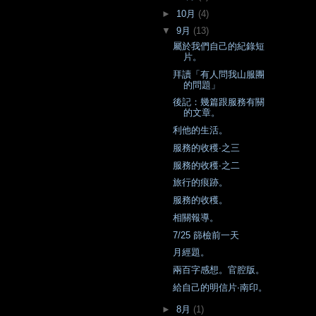
►
10月
(4)
▼
9月
(13)
屬於我們自己的紀錄短
片。
拜讀「有人問我山服團
的問題」
後記：幾篇跟服務有關
的文章。
利他的生活。
服務的收穫‧之三
服務的收穫‧之二
旅行的痕跡。
服務的收穫。
相關報導。
7/25 篩檢前一天
月經題。
兩百字感想。官腔版。
給自己的明信片‧南印。
►
8月
(1)