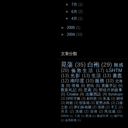
►
7月
(1)
►
6月
(2)
►
4月
(1)
►
2005
(1)
►
2004
(10)
文章分類
晃蕩
(35)
白袍
(29)
雜感
(20)
倫敦生活
(17)
LSHTM
(13)
光影
(13)
生活
(13)
書蠹
(12)
南印度
(10)
服務
(10)
北海
道
(8)
情報
(6)
把玩
(6)
英藤手記
(6)
觀影札記
(6)
思索
(5)
明信片的故事
(5)
Croatia
(4)
法蘭西話
(4)
Bylakupe
(3)
GRE字彙
(3)
創作慾
(3)
私蒐
(3)
網球
(3)
聆聽
(3)
部落格
(3)
驚艷冰島
(3)
口腹
之慾
(2)
夢幻蘇格蘭
(2)
張懸
(2)
手工
(2)
月旦
(2)
洗襪
(2)
澎湖
(2)
馬拉威
(2)
GRDII
(1)
卜筮
(1)
墨漬
(1)
橡皮印章
(1)
瀨戶內
(1)
金馬影展
(1)