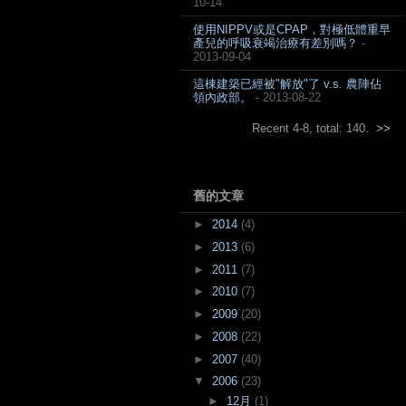
10-14
使用NIPPV或是CPAP，對極低體重早
產兒的呼吸衰竭治療有差別嗎？
-
2013-09-04
這棟建築已經被"解放"了 v.s. 農陣佔
領內政部。
- 2013-08-22
Recent 4-8, total: 140.
>>
舊的文章
►
2014
(4)
►
2013
(6)
►
2011
(7)
►
2010
(7)
►
2009
(20)
►
2008
(22)
►
2007
(40)
▼
2006
(23)
►
12月
(1)