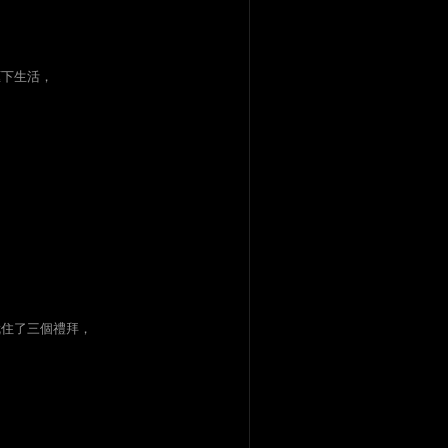
框下生活，
就住了三個禮拜，
。