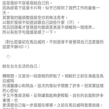
這是我好不容易寫給自己的，
因為欲寫下這張卡片時，似乎已經到了我們工作的最後一
天，
其實我的腦袋整個是空白到無法思考，
以致於我很不知道該跟自己說些什麼（汗），
而且回頭看才發現語句跟語意真是不順暢到一個境界...
所以有些字句我還是順了一下。
（對比起當初在馬拉威的，不知道會不會覺得自己怎麼變的
這麼平靜XD。）
◇
給在台北生活的自己：
轉眼間，又是另一段旅程的終點了。相較於之前在漁服及馬
拉威時
的滿腹雄心和熱血，這次的我似乎閒散了許多。但其實這樣
的心態似
乎又不像是消極，反倒讓我能夠更輕鬆、自在的去面對許多
事情，也
更清楚自己每一步是踏在哪裡。之前在馬拉威時我曾說過，